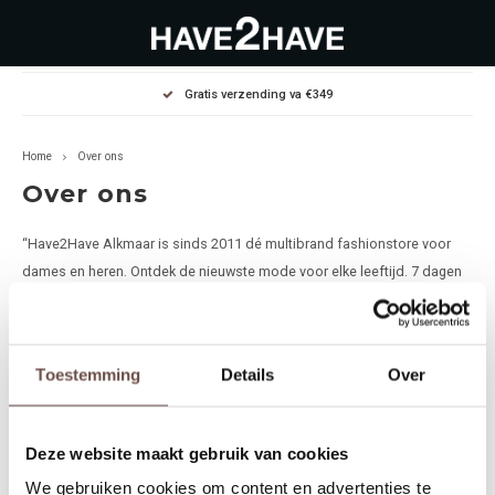
Hoofdmenu / outlet deals
Hoofdmenu / dames
Hoofdmenu / heren
Gratis verzending va €349
OUTLET DEALS
Dames
Heren
Home
Over ons
Jassen Diverse
Hoodies
Diverse
Over ons
Winterjassen
Sweaters
Heren
“Have2Have Alkmaar is sinds 2011 dé multibrand fashionstore voor
dames en heren. Ontdek de nieuwste mode voor elke leeftijd. 7 dagen
Jeans
Jeans
Dames
per week open en 24/7 online via
www.have2havealkmaar.nl.”
Jurken
T-Shirts
Toestemming
Details
Over
T-shirts
Joggers
Deze website maakt gebruik van cookies
Accessoires
Pullovers
We gebruiken cookies om content en advertenties te