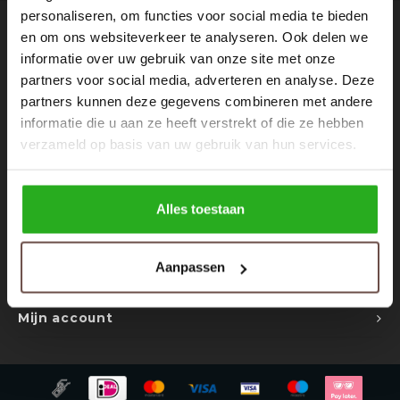
Rokken
Schoenen
personaliseren, om functies voor social media te bieden
Nieuwsbrief
en om ons websiteverkeer te analyseren. Ook delen we
Tassen
Accessoires
informatie over uw gebruik van onze site met onze
Ontvang de laatste updates, nieuws en aanbiedingen via email
partners voor social media, adverteren en analyse. Deze
Tops
Underwear
partners kunnen deze gegevens combineren met andere
informatie die u aan ze heeft verstrekt of die ze hebben
Jumpsuites
Jassen
verzameld op basis van uw gebruik van hun services.
Volg ons
Hoodies
Tracksuits
Alles toestaan
Body's
Bodywarmers
Contact
Aanpassen
Blouses
Coltrui
Klantenservice
Tracksuits
Trackpants
Mijn account
Sweaters
Overhemden