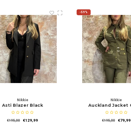
-59%
Nikkie
Nikkie
Asti Blazer Black
Auckland Jacket
€129,99
€79,99
€195,00
€195,00