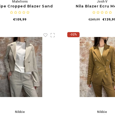
Malelions
Josh V
ripe Cropped Blazer Sand
Nila Blazer Ecru 
€109,99
€139,9
€249,99
-32%
Nikkie
Nikkie