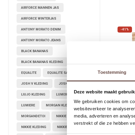
AIRFORCE MANNEN JAS
AIRFORCE WINTERJAS
ANTONY MORATO DENIM
-41%
ANTONY MORATO JEANS
BLACK BANANAS
BLACK BANANAS KLEDING
Toestemming
EQUALITE
EQUALITE SALE
JOSH V KLEDING
JOSHV KLEDING
Deze website maakt gebruik
LIUJO KLEDING
LUMI3RE
We gebruiken cookies om cont
LUMIERE
MORGAN KLEDING
websiteverkeer te analyseren
media, adverteren en analys
MORGANDETOI
NIKKIE JURK
verstrekt of die ze hebben v
Lancas
NIKKIE KLEDING
NIKKIE PLESSEN