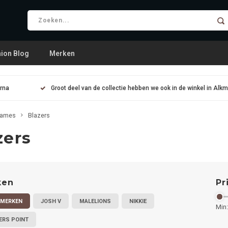
ion Blog
Merken
arna
Groot deel van de collectie hebben we ook in de winkel in Alk
ames
Blazers
zers
ken
Pr
 MERKEN
JOSH V
MALELIONS
NIKKIE
Min:
ERS POINT