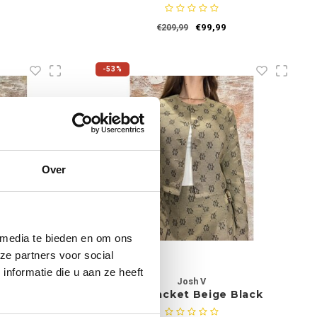
Beige
€99,99
€209,99
-53%
Over
 media te bieden en om ons
ze partners voor social
nformatie die u aan ze heeft
Josh V
elnut
Remi jacket Beige Black