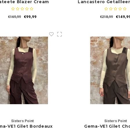
ateete Blazer Cream
Lancastero Getaillee
Toffee
€99,99
€149,9
€169,99
€218,99
Sisters Point
Sisters Point
a-VE1 Gilet Bordeaux
Gema-VE1 Gilet Ch