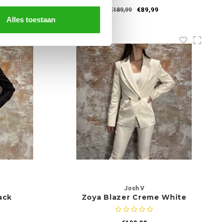
€89,99
€189,99
Alles toestaan
Josh V
ack
Zoya Blazer Creme White