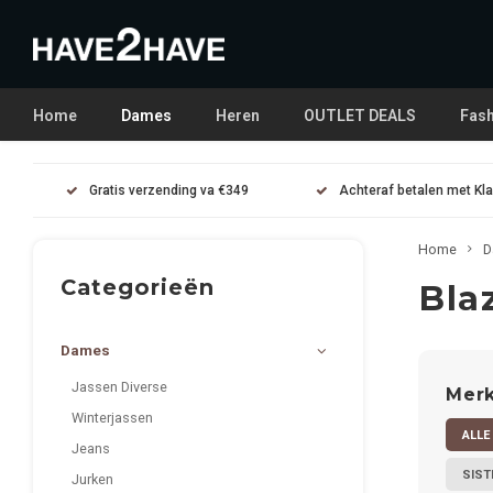
Home
Dames
Heren
OUTLET DEALS
Fash
Gratis verzending va €349
Achteraf betalen met Kl
Home
D
Categorieën
Bla
Dames
Jassen Diverse
Mer
Winterjassen
ALLE
Jeans
SIST
Jurken