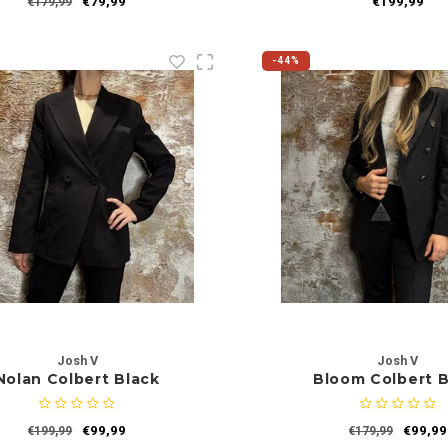
€79,99
€199,99
€179,99
-44%
Josh V
Josh V
Nolan Colbert Black
Bloom Colbert B
€99,99
€99,99
€199,99
€179,99