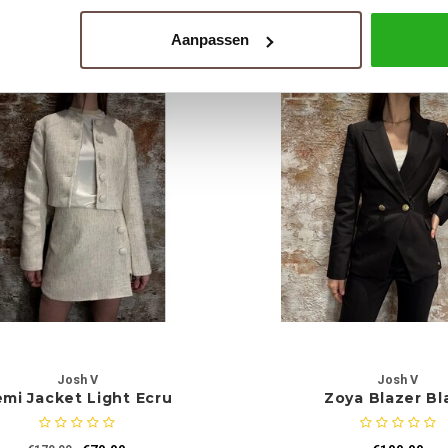
€129,99
€99,99
€218,99
€198,99
Aanpassen
Josh V
Josh V
mi Jacket Light Ecru
Zoya Blazer Bl