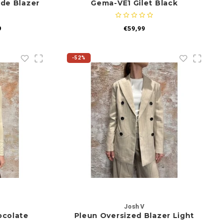
rde Blazer
Gema-VE1 Gilet Black
9
€59,99
-52%
Josh V
ocolate
Pleun Oversized Blazer Light