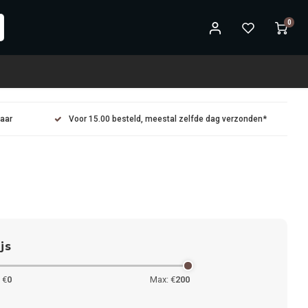
0
maar
Voor 15.00 besteld, meestal zelfde dag verzonden*
ijs
 €
0
Max: €
200