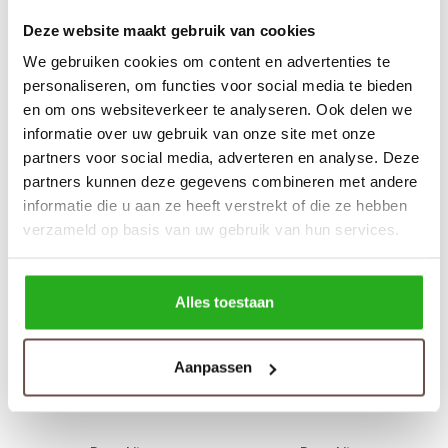
Deze website maakt gebruik van cookies
We gebruiken cookies om content en advertenties te
personaliseren, om functies voor social media te bieden
en om ons websiteverkeer te analyseren. Ook delen we
informatie over uw gebruik van onze site met onze
Purewhite
Purewhite
partners voor social media, adverteren en analyse. Deze
The Dylan W0831 Mid
Mockneck Korte Mouw
Grey
Blauw
partners kunnen deze gegevens combineren met andere
informatie die u aan ze heeft verstrekt of die ze hebben
€69,99
€59,99
€99,99
verzameld op basis van uw gebruik van hun services.
-29%
-40%
Alles toestaan
Aanpassen