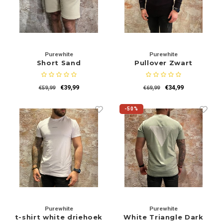
Rokken
Schoenen
Tassen
Accessoires
Purewhite
Purewhite
Tops
Underwear
Short Sand
Pullover Zwart
Jumpsuites
Jassen
€39,99
€34,99
€59,99
€69,99
Hoodies
Tracksuits
-50%
Body's
Bodywarmers
Blouses
Coltrui
Tracksuits
Trackpants
Sweaters
Overhemden
Purewhite
Purewhite
t-shirt white driehoek
White Triangle Dark