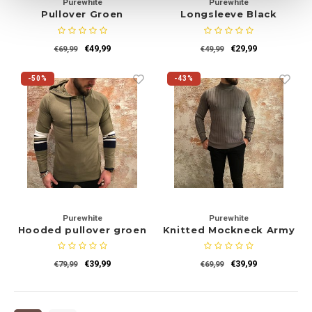
Purewhite
Purewhite
Pullover Groen
Longsleeve Black
€49,99
€29,99
€69,99
€49,99
-50%
-43%
Purewhite
Purewhite
Hooded pullover groen
Knitted Mockneck Army
€39,99
€39,99
€79,99
€69,99