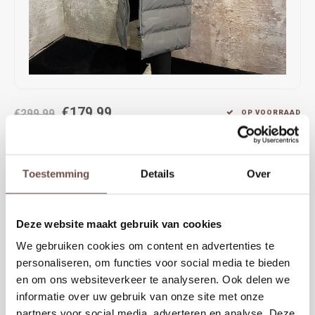
Rokken
Schoenen
Tassen
Accessoires
Tops
Underwear
€179,99
Jumpsuites
Jassen
€299,99
OP VOORRAAD
Airforce Grace Jacket Castor Grey is een lange, warme winterjas met
Hoodies
Tracksuits
een vrouwelijke pasvorm. Voorzien van capuchon, ritszakken en
Toestemming
Details
Over
comfortabele padding. Tijdloos design in grijs, perfect voor koude
Body's
Bodywarmers
dagen en dagelijks gebruik. Niet getailleerd, recht model!
Blouses
Coltrui
Deze website maakt gebruik van cookies
KIES EEN MAAT
We gebruiken cookies om content en advertenties te
XS
S
M
L
Tracksuits
Trackpants
personaliseren, om functies voor social media te bieden
en om ons websiteverkeer te analyseren. Ook delen we
Sweaters
Overhemden
informatie over uw gebruik van onze site met onze
Toevoegen aan winkelwagen
partners voor social media, adverteren en analyse. Deze