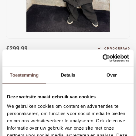
Rokken
Schoenen
Tassen
Accessoires
Tops
Underwear
€299,99
Jumpsuites
Jassen
OP VOORRAAD
Deze NIET getailleerde iets oversized jas is van het merk Airforce. Een
Hoodies
Tracksuits
ideale jas voor de koude winterdagen door de lange fitting blijf het
Toestemming
Details
Over
lekker warm. De jas heeft een capuchon en twee steekzakken, verder is
Body's
Bodywarmers
de jas uitgevoerd in een zwarte kleur.
Blouses
Coltrui
Deze website maakt gebruik van cookies
KIES EEN MAAT
We gebruiken cookies om content en advertenties te
XS
S
M
L
XL
XXL
Tracksuits
Trackpants
personaliseren, om functies voor social media te bieden
en om ons websiteverkeer te analyseren. Ook delen we
Sweaters
Overhemden
informatie over uw gebruik van onze site met onze
Toevoegen aan winkelwagen
partners voor social media, adverteren en analyse. Deze