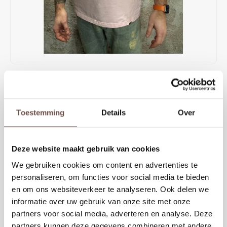
Rokken
Schoenen
Tassen
Accessoires
Tops
Underwear
€59,99
Jumpsuites
Jassen
OP VOORRAAD
Don’t Waste Culture Cleo T-Shirt Pink met relaxed fit en zachte
Hoodies
Tracksuits
Toestemming
Details
Over
katoenkwaliteit. Minimalistische frontprint en statement backprint met
Maison d’Art branding. Comfortabel, trendy en perfect voor streetwear
Body's
Bodywarmers
looks. Unisex must-have voor elk seizoen.
Deze website maakt gebruik van cookies
Blouses
Coltrui
KIES EEN MAAT
We gebruiken cookies om content en advertenties te
personaliseren, om functies voor social media te bieden
S
M
L
XL
Tracksuits
Trackpants
en om ons websiteverkeer te analyseren. Ook delen we
informatie over uw gebruik van onze site met onze
Sweaters
Overhemden
partners voor social media, adverteren en analyse. Deze
Toevoegen aan winkelwagen
partners kunnen deze gegevens combineren met andere