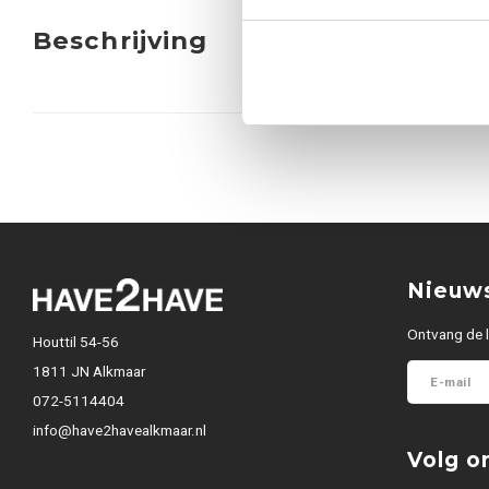
Beschrijving
Nieuws
Ontvang de l
Houttil 54-56
1811 JN Alkmaar
072-5114404
info@have2havealkmaar.nl
Volg o