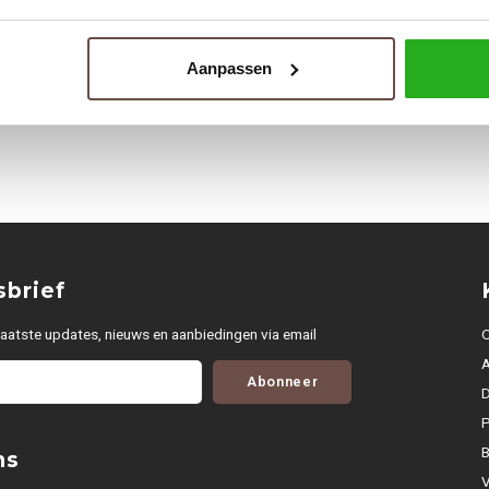
Aanpassen
brief
aatste updates, nieuws en aanbiedingen via email
O
Abonneer
D
P
ns
V