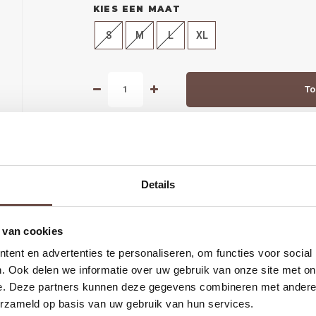
KIES EEN MAAT
S
M
L
XL
To
DEEL DIT PRODUCT:
Details
 van cookies
ent en advertenties te personaliseren, om functies voor social
. Ook delen we informatie over uw gebruik van onze site met on
arna
Groot deel van de collectie hebben we ook in de winkel in Alk
e. Deze partners kunnen deze gegevens combineren met andere i
erzameld op basis van uw gebruik van hun services.