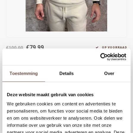
Rokken
Schoenen
Tassen
Accessoires
Tops
Underwear
€79,99
Jumpsuites
Jassen
€100,00
OP VOORRAAD
Equalité Celeste Oversized Hoodie Off White is een comfortabele
Hoodies
Tracksuits
hoodie met relaxed fit en groot wit Equalité-logo op de borst. Gemaakt
Toestemming
Details
Over
van zachte katoenmix met buidelzak en capuchon. Perfect te
Body's
Bodywarmers
combineren met de bijpassende jogger voor een complete look.
Blouses
Coltrui
Deze website maakt gebruik van cookies
KIES EEN MAAT
We gebruiken cookies om content en advertenties te
XS
S
M
L
XL
Tracksuits
Trackpants
personaliseren, om functies voor social media te bieden
en om ons websiteverkeer te analyseren. Ook delen we
Sweaters
Overhemden
informatie over uw gebruik van onze site met onze
Toevoegen aan winkelwagen
partners voor social media, adverteren en analyse. Deze