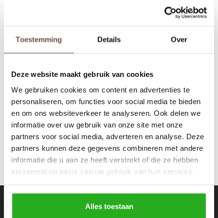
Rokken
Schoenen
Tassen
Accessoires
Toestemming
Details
Over
Equalité
Tops
Underwear
Celeste Oversized
Hoodie Off White
Deze website maakt gebruik van cookies
Jumpsuites
Jassen
€79,99
€100,00
We gebruiken cookies om content en advertenties te
personaliseren, om functies voor social media te bieden
Hoodies
Tracksuits
en om ons websiteverkeer te analyseren. Ook delen we
informatie over uw gebruik van onze site met onze
Body's
Bodywarmers
partners voor social media, adverteren en analyse. Deze
partners kunnen deze gegevens combineren met andere
Blouses
Coltrui
informatie die u aan ze heeft verstrekt of die ze hebben
verzameld op basis van uw gebruik van hun services.
Tracksuits
Trackpants
Sweaters
Overhemden
Nieuwsbrief
Alles toestaan