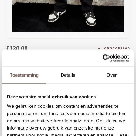
Rokken
Schoenen
Tassen
Accessoires
Tops
Underwear
€130,00
Jumpsuites
Jassen
OP VOORRAAD
Equalité Tyler Carpenter Jeans Black is een stoere zwarte jeans met
Hoodies
Tracksuits
cargodetails en rechte fit. Gemaakt van stevige denim met hamerlus en
Toestemming
Details
Over
zakken aan voor- en achterkant. Perfect voor een casual streetstyle look
Body's
Bodywarmers
met hoodie of overshirt.
Blouses
Coltrui
Deze website maakt gebruik van cookies
KIES EEN MAAT
We gebruiken cookies om content en advertenties te
28
30
32
34
36
Tracksuits
Trackpants
personaliseren, om functies voor social media te bieden
en om ons websiteverkeer te analyseren. Ook delen we
Sweaters
Overhemden
informatie over uw gebruik van onze site met onze
Toevoegen aan winkelwagen
partners voor social media, adverteren en analyse. Deze