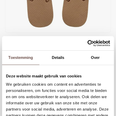
Rokken
Schoenen
Tassen
Accessoires
Tops
Underwear
€34,99
Jumpsuites
Jassen
OP VOORRAAD
Havaianas Slim Logo Metallic Rose slippers combineren comfort met
Hoodies
Tracksuits
Toestemming
Details
Over
een vrouwelijke en stijlvolle uitstraling. De rosé metallic bandjes geven
een luxe touch, terwijl de lichte zool perfect is voor warme dagen,
Body's
Bodywarmers
vakantie, strand en everyday summer looks.
Deze website maakt gebruik van cookies
Blouses
Coltrui
KIES EEN MAAT
We gebruiken cookies om content en advertenties te
personaliseren, om functies voor social media te bieden
35/36
37/38
39/40
41/42
Tracksuits
Trackpants
en om ons websiteverkeer te analyseren. Ook delen we
informatie over uw gebruik van onze site met onze
Sweaters
Overhemden
partners voor social media, adverteren en analyse. Deze
Toevoegen aan winkelwagen
partners kunnen deze gegevens combineren met andere