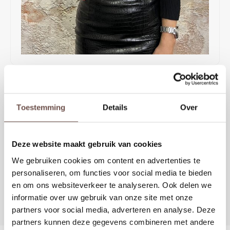
Rokken
Schoenen
Tassen
Accessoires
Tops
Underwear
€59,99
Jumpsuites
Jassen
€99,99
OP VOORRAAD
Aletta top in zwart van Josh V met een diepe hals.
Toestemming
Details
Over
Hoodies
Tracksuits
KIES EEN MAAT
Body's
Bodywarmers
Deze website maakt gebruik van cookies
XS
S
M
L
Blouses
Coltrui
We gebruiken cookies om content en advertenties te
personaliseren, om functies voor social media te bieden
Toevoegen aan winkelwagen
Tracksuits
Trackpants
en om ons websiteverkeer te analyseren. Ook delen we
informatie over uw gebruik van onze site met onze
Sweaters
Overhemden
partners voor social media, adverteren en analyse. Deze
DELEN:
partners kunnen deze gegevens combineren met andere