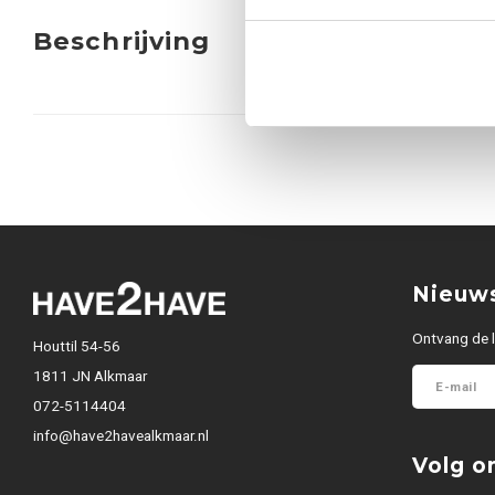
Beschrijving
Nieuws
Ontvang de l
Houttil 54-56
1811 JN Alkmaar
072-5114404
info@have2havealkmaar.nl
Volg o