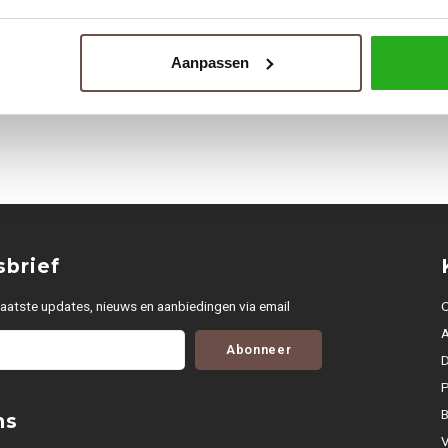
Aanpassen
brief
aatste updates, nieuws en aanbiedingen via email
O
Abonneer
D
P
ns
V