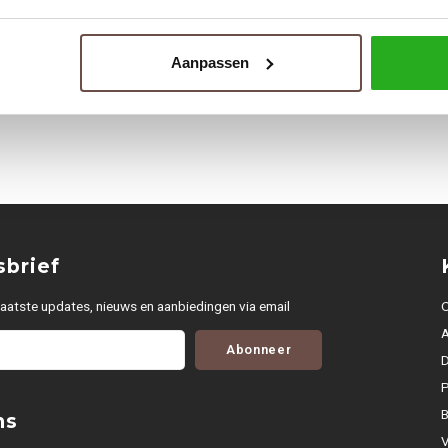
Aanpassen
brief
aatste updates, nieuws en aanbiedingen via email
O
Abonneer
D
P
ns
V