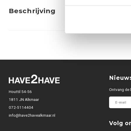
Beschrijving
Nieuws
Ontvang de l
Houttil 54-56
1811 JN Alkmaar
072-5114404
info@have2havealkmaar.nl
Volg o