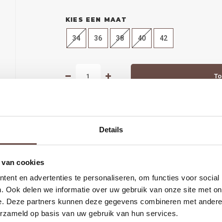
KIES EEN MAAT
34
36
38
40
42
To
DEEL DIT PRODUCT:
Details
 van cookies
ent en advertenties te personaliseren, om functies voor social
. Ook delen we informatie over uw gebruik van onze site met on
arna
Groot deel van de collectie hebben we ook in de winkel in Alk
e. Deze partners kunnen deze gegevens combineren met andere i
erzameld op basis van uw gebruik van hun services.