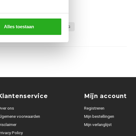
Alles toestaan
LL CARGO BROEK
QUOTRELL KLEDING
Klantenservice
Mijn account
ver ons
Registreren
Algemene voorwaarden
Mijn bestellingen
isclaimer
Mijn verlanglijst
rivacy Policy