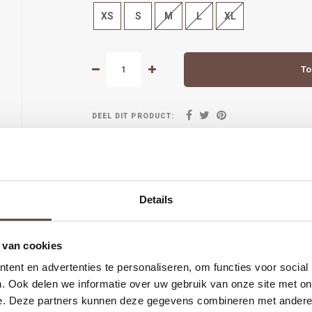
XS
S
M
L
XL
To
DEEL DIT PRODUCT:
Details
 van cookies
ent en advertenties te personaliseren, om functies voor social
arna
Groot deel van de collectie hebben we ook in de winkel in Alk
. Ook delen we informatie over uw gebruik van onze site met on
e. Deze partners kunnen deze gegevens combineren met andere i