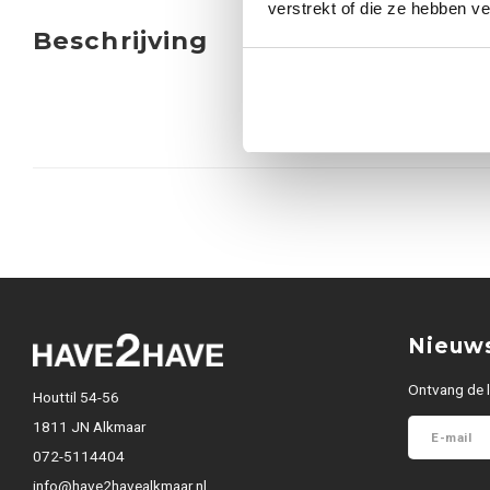
verstrekt of die ze hebben v
Beschrijving
Nieuws
Ontvang de l
Houttil 54-56
1811 JN Alkmaar
072-5114404
info@have2havealkmaar.nl