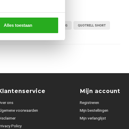
Alles toestaan
 SHORT SKY BLUE
QUOTRELL KLEDING
QUOTRELL SHORT
Klantenservice
Mijn account
ver ons
Registreren
Algemene voorwaarden
Mijn bestellingen
isclaimer
Mijn verlanglijst
rivacy Policy