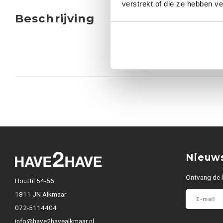
verstrekt of die ze hebben v
Beschrijving
Nieuws
Ontvang de l
Houttil 54-56
1811 JN Alkmaar
072-5114404
info@have2havealkmaar.nl