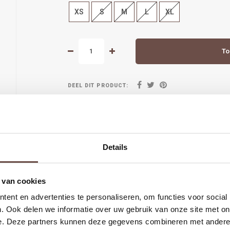
XS
S
M
L
XL
To
DEEL DIT PRODUCT:
Details
 van cookies
ent en advertenties te personaliseren, om functies voor social
arna
Groot deel van de collectie hebben we ook in de winkel in Alk
. Ook delen we informatie over uw gebruik van onze site met on
e. Deze partners kunnen deze gegevens combineren met andere i