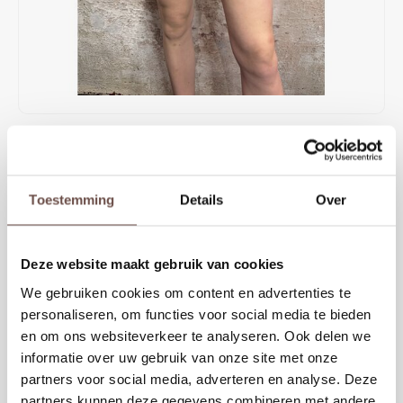
Rokken
Schoenen
Tassen
Accessoires
Tops
Underwear
€49,99
Jumpsuites
Jassen
OP VOORRAAD
SISTERS POINT Viksa Shorts Black zijn stijlvolle shorts met een elegante
Hoodies
Tracksuits
Toestemming
Details
Over
uitstraling en comfortabele pasvorm. De diepe zwarte kleur, subtiele
plooien en luchtige stof maken deze short perfect voor zowel casual
Body's
Bodywarmers
als geklede zomerse looks.
Deze website maakt gebruik van cookies
Blouses
Coltrui
KIES EEN MAAT
We gebruiken cookies om content en advertenties te
personaliseren, om functies voor social media te bieden
XS
S
M
L
XL
Tracksuits
Trackpants
en om ons websiteverkeer te analyseren. Ook delen we
informatie over uw gebruik van onze site met onze
Sweaters
Overhemden
partners voor social media, adverteren en analyse. Deze
Toevoegen aan winkelwagen
partners kunnen deze gegevens combineren met andere