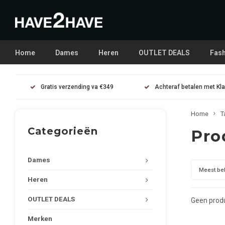
Home
Dames
Heren
OUTLET DEALS
Fash
Gratis verzending va €349
Achteraf betalen met Kl
Home
T
Categorieën
Pro
Dames
Meest be
Heren
OUTLET DEALS
Geen produ
Merken