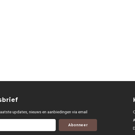
brief
aatste updates, nieuws en aanbiedingen via email
O
Abonneer
D