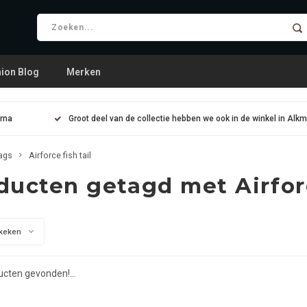
ion Blog
Merken
arna
Groot deel van de collectie hebben we ook in de winkel in Alk
ags
Airforce fish tail
ducten getagd met Airforc
keken
cten gevonden!...