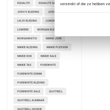
EQUALITE
EQUALITE SALE
verstrekt of die ze hebben v
JOSH V KLEDING
JOSHV KLEDING
LIUJO KLEDING
LUMI3RE
LUMIERE
MORGAN KLEDING
MORGANDETOI
NIKKIE JURK
NIKKIE KLEDING
NIKKIE PLESSEN
NIKKIE ROK
NIKKIE SALE
NIKKIE TAS
PUREWHITE
PUREWHITE DENIM
PUREWHITE KLEDING
PUREWHITE SALE
QUOTRELL
QUOTRELL ALKMAAR
QUOTRELL HOODIE