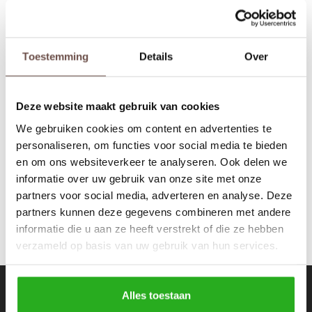
Rokken
Schoenen
Tassen
Accessoires
Toestemming
Details
Over
Equalité
Tops
Underwear
Oversized Track Pants
Off White
Deze website maakt gebruik van cookies
Jumpsuites
Jassen
€79,99
€110,00
We gebruiken cookies om content en advertenties te
personaliseren, om functies voor social media te bieden
Hoodies
Tracksuits
en om ons websiteverkeer te analyseren. Ook delen we
informatie over uw gebruik van onze site met onze
Body's
Bodywarmers
partners voor social media, adverteren en analyse. Deze
partners kunnen deze gegevens combineren met andere
Blouses
Coltrui
informatie die u aan ze heeft verstrekt of die ze hebben
verzameld op basis van uw gebruik van hun services.
Tracksuits
Trackpants
Sweaters
Overhemden
Nieuwsbrief
Alles toestaan