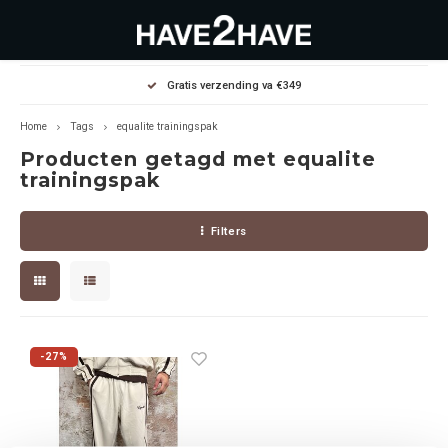
Hoofdmenu / outlet deals
Hoofdmenu / dames
Hoofdmenu / heren
Gratis verzending va €349
OUTLET DEALS
Dames
Heren
Home
Tags
equalite trainingspak
Producten getagd met equalite
Jassen Diverse
Hoodies
Diverse
trainingspak
Winterjassen
Sweaters
Heren
Filters
Jeans
Jeans
Dames
Jurken
T-Shirts
-27%
T-shirts
Joggers
Accessoires
Pullovers