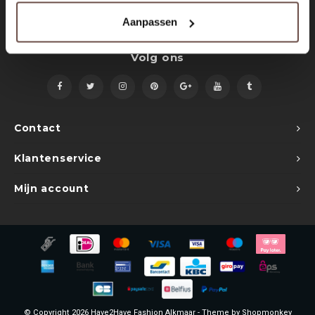
Sets
Polo shirts
Aanpassen
Blazers
Longsleeves
Volg ons
Pantalons
Pantalons
Truien
Swimshorts
Contact
Sweatpants
Slippers
Klantenservice
Swimwear
Shorts
Mijn account
Slippers
Sets
Schoenen
Winterjassen
Short
© Copyright 2026 Have2Have Fashion Alkmaar - Theme by
Shopmonkey