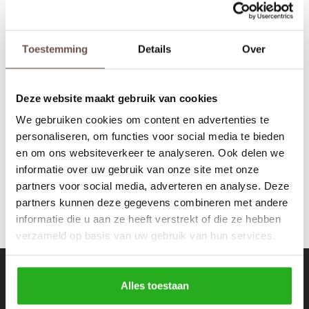
Rokken
Schoenen
Tassen
Accessoires
Toestemming
Details
Over
Have2have jurkjes
Isabel Pullover black
Tops
Underwear
Deze website maakt gebruik van cookies
€25,00
€39,99
Jumpsuites
Jassen
We gebruiken cookies om content en advertenties te
personaliseren, om functies voor social media te bieden
Hoodies
Tracksuits
en om ons websiteverkeer te analyseren. Ook delen we
informatie over uw gebruik van onze site met onze
Body's
Bodywarmers
partners voor social media, adverteren en analyse. Deze
partners kunnen deze gegevens combineren met andere
Blouses
Coltrui
informatie die u aan ze heeft verstrekt of die ze hebben
verzameld op basis van uw gebruik van hun services.
Tracksuits
Trackpants
Nieuwsbrief
Sweaters
Overhemden
Alles toestaan
Ontvang de laatste updates, nieuws en aanbiedingen via email