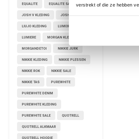
EQUALITE
EQUALITE SALE
verstrekt of die ze hebben v
JOSH V KLEDING
JOSHV KLEDING
LIUJO KLEDING
LUMI3RE
LUMIERE
MORGAN KLEDING
MORGANDETOI
NIKKIE JURK
NIKKIE KLEDING
NIKKIE PLESSEN
NIKKIE ROK
NIKKIE SALE
NIKKIE TAS
PUREWHITE
PUREWHITE DENIM
PUREWHITE KLEDING
PUREWHITE SALE
QUOTRELL
QUOTRELL ALKMAAR
QUOTRELL HOODIE