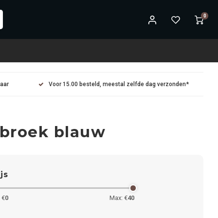
0
maar
Voor 15.00 besteld, meestal zelfde dag verzonden*
 broek blauw
ijs
 €
0
Max: €
40