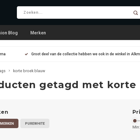
ion Blog
Merken
arna
Groot deel van de collectie hebben we ook in de winkel in Alk
ags
korte broek blauw
ducten getagd met korte
ken
Pr
 MERKEN
PUREWHITE
Min: