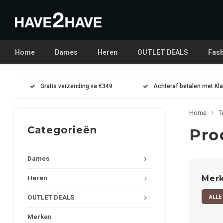
Home
Dames
Heren
OUTLET DEALS
Fash
Gratis verzending va €349
Achteraf betalen met Kl
Home
T
Categorieën
Pro
Dames
Mer
Heren
ALLE
OUTLET DEALS
Merken