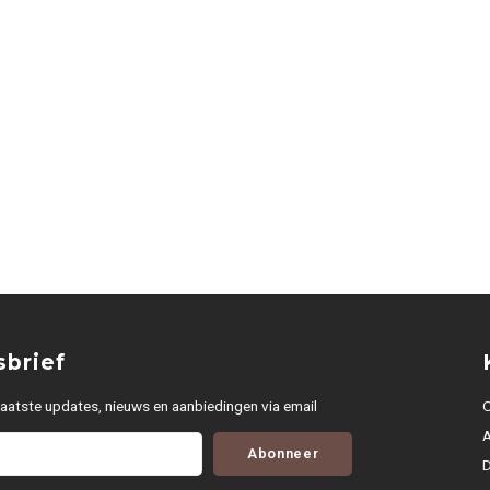
brief
aatste updates, nieuws en aanbiedingen via email
O
Abonneer
D