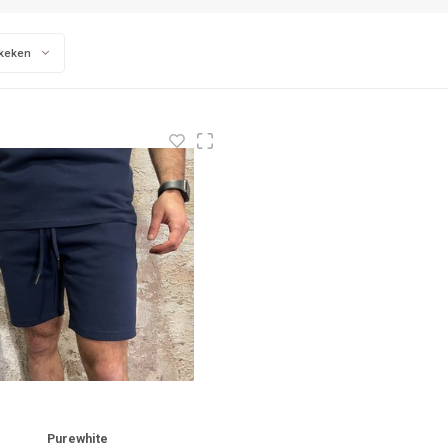
keken
Purewhite