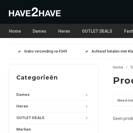
Home
Dames
Heren
OUTLET DEALS
Fash
Gratis verzending va €349
Achteraf betalen met Kl
Home
T
Categorieën
Pro
Dames
Meest be
Heren
OUTLET DEALS
Geen produ
Merken