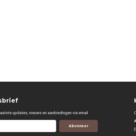
brief
aatste updates, nieuws en aanbiedingen via email
O
Abonneer
D