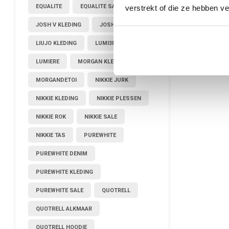
EQUALITE
EQUALITE SALE
verstrekt of die ze hebben v
JOSH V KLEDING
JOSHV KLEDING
LIUJO KLEDING
LUMI3RE
LUMIERE
MORGAN KLEDING
MORGANDETOI
NIKKIE JURK
NIKKIE KLEDING
NIKKIE PLESSEN
NIKKIE ROK
NIKKIE SALE
NIKKIE TAS
PUREWHITE
PUREWHITE DENIM
PUREWHITE KLEDING
PUREWHITE SALE
QUOTRELL
QUOTRELL ALKMAAR
QUOTRELL HOODIE