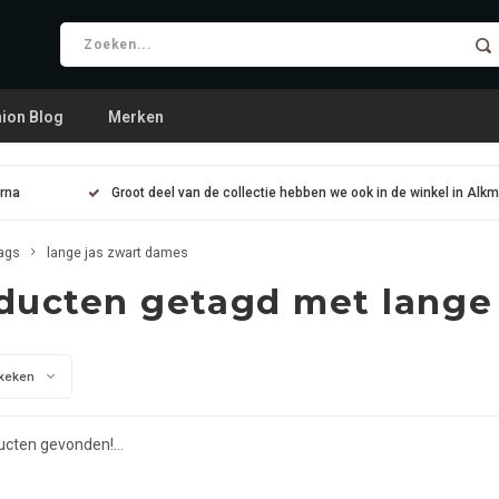
ion Blog
Merken
arna
Groot deel van de collectie hebben we ook in de winkel in Alk
ags
lange jas zwart dames
ducten getagd met lange
keken
cten gevonden!...