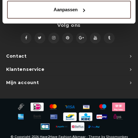
Sets
Polo shirts
Aanpassen
Blazers
Longsleeves
Volg ons
Pantalons
Pantalons
Truien
Swimshorts
Contact
Sweatpants
Slippers
Klantenservice
Swimwear
Shorts
Mijn account
Slippers
Sets
Schoenen
Winterjassen
Short
© Copyright 2026 Have2Have Fashion Alkmaar - Theme by
Shopmonkey