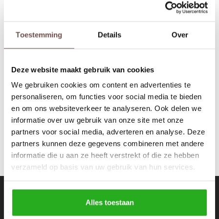
Rokken
Schoenen
Tassen
Accessoires
Toestemming
Details
Over
Nikkie
Hale Shoulderbag
Tops
Underwear
Caramel
Deze website maakt gebruik van cookies
€79,99
€159,99
Jumpsuites
Jassen
We gebruiken cookies om content en advertenties te
personaliseren, om functies voor social media te bieden
Hoodies
Tracksuits
en om ons websiteverkeer te analyseren. Ook delen we
informatie over uw gebruik van onze site met onze
Body's
Bodywarmers
partners voor social media, adverteren en analyse. Deze
partners kunnen deze gegevens combineren met andere
Blouses
Coltrui
informatie die u aan ze heeft verstrekt of die ze hebben
verzameld op basis van uw gebruik van hun services.
Tracksuits
Trackpants
Nieuwsbrief
Sweaters
Overhemden
Alles toestaan
Ontvang de laatste updates, nieuws en aanbiedingen via email