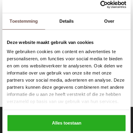
Rokken
Schoenen
Tassen
Accessoires
Toestemming
Details
Over
Glamour Couture
Dress Zwart Glitter
Tops
Underwear
Deze website maakt gebruik van cookies
€69,99
Jumpsuites
Jassen
We gebruiken cookies om content en advertenties te
personaliseren, om functies voor social media te bieden
Hoodies
Tracksuits
en om ons websiteverkeer te analyseren. Ook delen we
informatie over uw gebruik van onze site met onze
Body's
Bodywarmers
partners voor social media, adverteren en analyse. Deze
partners kunnen deze gegevens combineren met andere
Blouses
Coltrui
informatie die u aan ze heeft verstrekt of die ze hebben
verzameld op basis van uw gebruik van hun services.
Tracksuits
Trackpants
Nieuwsbrief
Sweaters
Overhemden
Alles toestaan
Ontvang de laatste updates, nieuws en aanbiedingen via email