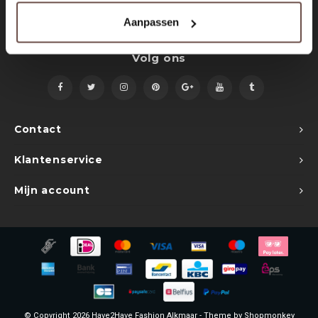
Sets
Polo shirts
Aanpassen
Blazers
Longsleeves
Volg ons
Pantalons
Pantalons
Truien
Swimshorts
Contact
Sweatpants
Slippers
Klantenservice
Swimwear
Shorts
Mijn account
Slippers
Sets
Schoenen
Winterjassen
Short
© Copyright 2026 Have2Have Fashion Alkmaar - Theme by
Shopmonkey