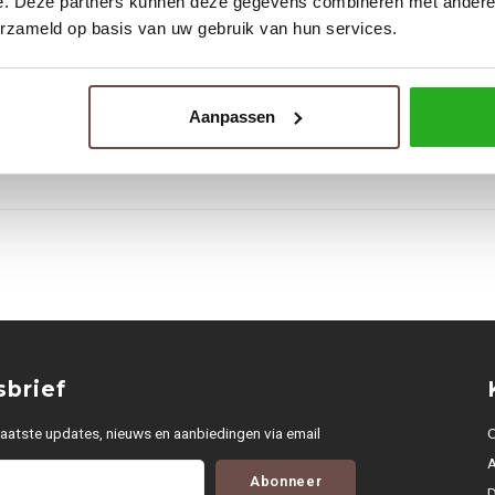
e. Deze partners kunnen deze gegevens combineren met andere i
erzameld op basis van uw gebruik van hun services.
Tags
DEUS
DEUS CAP
Aanpassen
DEUS PETTEN
brief
aatste updates, nieuws en aanbiedingen via email
O
Abonneer
D