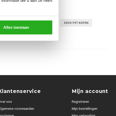
nformatie die u aan ze heeft
DEUS EX MACHINA
DEUS PET
DEUS PET KOPEN
Alles toestaan
Klantenservice
Mijn account
ver ons
Registreren
Algemene voorwaarden
Mijn bestellingen
isclaimer
Mijn verlanglijst