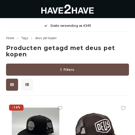
Hoofdmenu / outlet deals
Hoofdmenu / dames
Hoofdmenu / heren
Gratis verzending va €349
OUTLET DEALS
Dames
Heren
Home
Tags
deus pet kopen
Producten getagd met deus pet
Jassen Diverse
Hoodies
Diverse
kopen
Winterjassen
Sweaters
Heren
Filters
Jeans
Jeans
Dames
Jurken
T-Shirts
-14%
T-shirts
Joggers
Accessoires
Pullovers