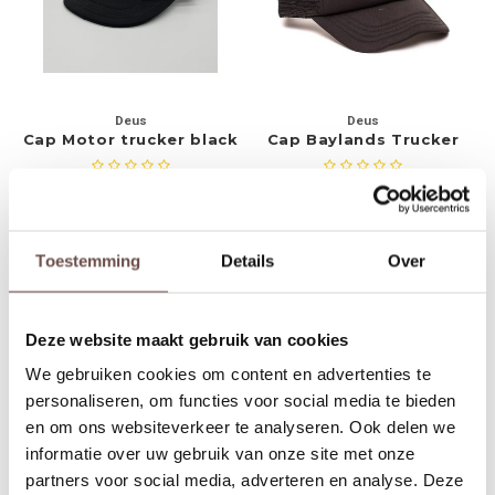
Rokken
Schoenen
Tassen
Accessoires
Deus
Deus
Tops
Underwear
Cap Motor trucker black
Cap Baylands Trucker
black/white
Jumpsuites
Jassen
€29,99
€29,99
€34,99
Hoodies
Tracksuits
-14%
-14%
Toestemming
Details
Over
Body's
Bodywarmers
Deze website maakt gebruik van cookies
Blouses
Coltrui
We gebruiken cookies om content en advertenties te
Tracksuits
Trackpants
personaliseren, om functies voor social media te bieden
en om ons websiteverkeer te analyseren. Ook delen we
Sweaters
Overhemden
informatie over uw gebruik van onze site met onze
Deus
Deus
partners voor social media, adverteren en analyse. Deze
Cap Brando Trucker
Cap Circle Logo black