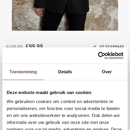
Rokken
Schoenen
Tassen
Accessoires
Tops
Underwear
€99,99
Jumpsuites
Jassen
€199,99
OP VOORRAAD
Nolan Colbert in zwart is een stijlvolle, moderne blazer met een
Hoodies
Tracksuits
aangesloten pasvorm. Het ontwerp bevat scherpe schouders en een
Toestemming
Details
Over
knoopsluiting, wat een tijdloze en verfijnde uitstraling geeft. Perfect te
Body's
Bodywarmers
combineren voor een zakelijke of casual-chique look
Blouses
Coltrui
Deze website maakt gebruik van cookies
KIES EEN MAAT
We gebruiken cookies om content en advertenties te
XS
S
M
L
XL
Tracksuits
Trackpants
personaliseren, om functies voor social media te bieden
en om ons websiteverkeer te analyseren. Ook delen we
Sweaters
Overhemden
informatie over uw gebruik van onze site met onze
Toevoegen aan winkelwagen
partners voor social media, adverteren en analyse. Deze