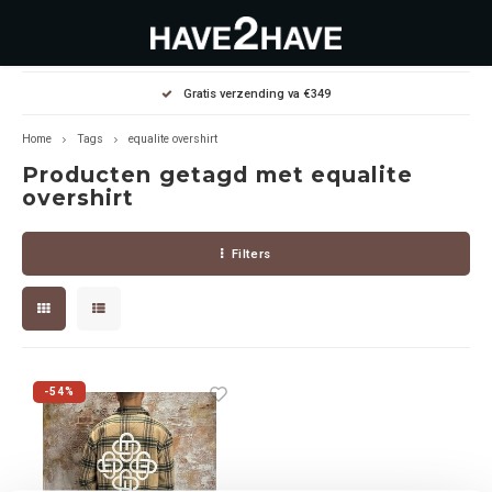
Hoofdmenu / outlet deals
Hoofdmenu / dames
Hoofdmenu / heren
Gratis verzending va €349
OUTLET DEALS
Dames
Heren
Home
Tags
equalite overshirt
Producten getagd met equalite
Jassen Diverse
Hoodies
Diverse
overshirt
Winterjassen
Sweaters
Heren
Filters
Jeans
Jeans
Dames
Jurken
T-Shirts
-54%
T-shirts
Joggers
Accessoires
Pullovers