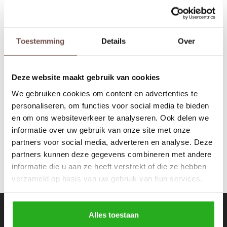
Rokken
Schoenen
Tassen
Accessoires
Toestemming
Details
Over
Equalité
Tops
Underwear
David Overshirt Camel
Deze website maakt gebruik van cookies
Jumpsuites
Jassen
€59,99
€130,00
We gebruiken cookies om content en advertenties te
personaliseren, om functies voor social media te bieden
Hoodies
Tracksuits
en om ons websiteverkeer te analyseren. Ook delen we
informatie over uw gebruik van onze site met onze
Body's
Bodywarmers
partners voor social media, adverteren en analyse. Deze
partners kunnen deze gegevens combineren met andere
Blouses
Coltrui
informatie die u aan ze heeft verstrekt of die ze hebben
verzameld op basis van uw gebruik van hun services.
Tracksuits
Trackpants
Sweaters
Overhemden
Nieuwsbrief
Alles toestaan