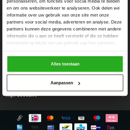
personaliseren, om functies voor social media te bieden
Nieuwsbrief
Rokken
Schoenen
en om ons websiteverkeer te analyseren. Ook delen we
Ontvang de laatste updates, nieuws en aanbiedingen via email
informatie over uw gebruik van onze site met onze
Tassen
Accessoires
partners voor social media, adverteren en analyse. Deze
partners kunnen deze gegevens combineren met andere
Tops
Underwear
informatie die u aan ze heeft verstrekt of die ze hebben
Volg ons
verzameld op basis van uw gebruik van hun services.
Jumpsuites
Jassen
Hoodies
Tracksuits
Alles toestaan
Contact
Body's
Bodywarmers
Aanpassen
Klantenservice
Blouses
Coltrui
Mijn account
Tracksuits
Trackpants
Sweaters
Overhemden