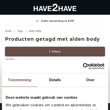
Hoofdmenu / outlet deals
Hoofdmenu / dames
Hoofdmenu / heren
Gratis verzending va €349
OUTLET DEALS
Dames
Heren
Home
Tags
aiden body
Producten getagd met aiden body
Jassen Diverse
Hoodies
Diverse
Filters
Winterjassen
Sweaters
Heren
Jeans
Jeans
Dames
Jurken
T-Shirts
Geen producten gevonden!...
Toestemming
Details
Over
T-shirts
Joggers
Deze website maakt gebruik van cookies
Accessoires
Pullovers
We gebruiken cookies om content en advertenties te