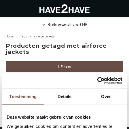
Hoofdmenu / outlet deals
Hoofdmenu / dames
Hoofdmenu / heren
Gratis verzending va €349
OUTLET DEALS
Dames
Heren
Home
Tags
airforce jackets
Producten getagd met airforce
Jassen Diverse
Hoodies
Diverse
jackets
Winterjassen
Sweaters
Heren
Filters
Jeans
Jeans
Dames
Jurken
T-Shirts
Toestemming
Details
Over
Geen producten gevonden!...
T-shirts
Joggers
Deze website maakt gebruik van cookies
Accessoires
Pullovers
We gebruiken cookies om content en advertenties te