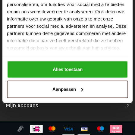
Rokken
Schoenen
personaliseren, om functies voor social media te bieden
Nieuwsbrief
en om ons websiteverkeer te analyseren. Ook delen we
informatie over uw gebruik van onze site met onze
Tassen
Accessoires
Ontvang de laatste updates, nieuws en aanbiedingen via email
partners voor social media, adverteren en analyse. Deze
partners kunnen deze gegevens combineren met andere
Tops
Underwear
informatie die u aan ze heeft verstrekt of die ze hebben
verzameld op basis van uw gebruik van hun services.
Jumpsuites
Jassen
Volg ons
Hoodies
Tracksuits
Alles toestaan
Body's
Bodywarmers
Contact
Aanpassen
Klantenservice
Blouses
Coltrui
Mijn account
Tracksuits
Trackpants
Sweaters
Overhemden