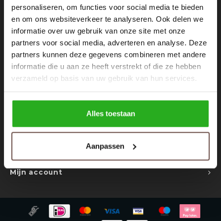
Rokken
Schoenen
personaliseren, om functies voor social media te bieden
Nieuwsbrief
en om ons websiteverkeer te analyseren. Ook delen we
informatie over uw gebruik van onze site met onze
Tassen
Accessoires
Ontvang de laatste updates, nieuws en aanbiedingen via email
partners voor social media, adverteren en analyse. Deze
partners kunnen deze gegevens combineren met andere
Tops
Underwear
informatie die u aan ze heeft verstrekt of die ze hebben
verzameld op basis van uw gebruik van hun services.
Jumpsuites
Jassen
Volg ons
Hoodies
Tracksuits
Alles toestaan
Body's
Bodywarmers
Contact
Aanpassen
Klantenservice
Blouses
Coltrui
Mijn account
Tracksuits
Trackpants
Sweaters
Overhemden