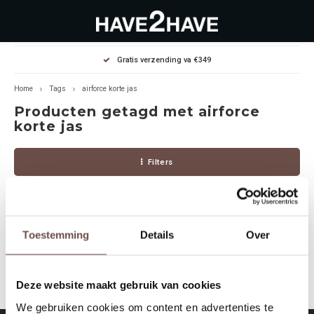
Hoofdmenu / outlet deals
Hoofdmenu / dames
Hoofdmenu / heren
Gratis verzending va €349
OUTLET DEALS
Dames
Heren
Home
Tags
airforce korte jas
Producten getagd met airforce
Jassen Diverse
Hoodies
Diverse
korte jas
Winterjassen
Sweaters
Heren
Filters
Jeans
Jeans
Dames
Jurken
T-Shirts
Toestemming
Details
Over
Geen producten gevonden!...
T-shirts
Joggers
Deze website maakt gebruik van cookies
Accessoires
Pullovers
We gebruiken cookies om content en advertenties te