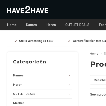
Home
Dames
Heren
OUTLET DEALS
Fash
Gratis verzending va €349
Achteraf betalen met Kl
Home
T
Categorieën
Pro
Dames
Meest be
Heren
OUTLET DEALS
Geen produ
Merken