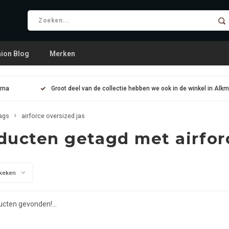
ion Blog
Merken
arna
Groot deel van de collectie hebben we ook in de winkel in Alk
ags
airforce oversized jas
ducten getagd met airforc
keken
cten gevonden!...