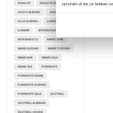
EQUALITE
EQUALITE SALE
verstrekt of die ze hebben v
JOSH V KLEDING
JOSHV KLEDING
LIUJO KLEDING
LUMI3RE
LUMIERE
MORGAN KLEDING
MORGANDETOI
NIKKIE JURK
NIKKIE KLEDING
NIKKIE PLESSEN
NIKKIE ROK
NIKKIE SALE
NIKKIE TAS
PUREWHITE
PUREWHITE DENIM
PUREWHITE KLEDING
PUREWHITE SALE
QUOTRELL
QUOTRELL ALKMAAR
QUOTRELL HOODIE