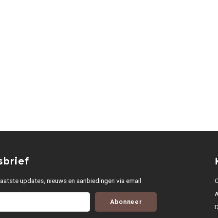
brief
aatste updates, nieuws en aanbiedingen via email
O
Abonneer
D