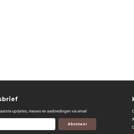
brief
aatste updates, nieuws en aanbiedingen via email
O
Abonneer
D