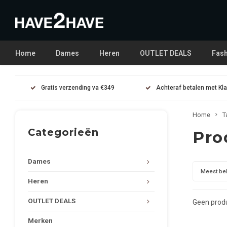
Home
Dames
Heren
OUTLET DEALS
Fash
Gratis verzending va €349
Achteraf betalen met Kl
Home
T
Categorieën
Pro
Dames
Meest be
Heren
OUTLET DEALS
Geen produ
Merken