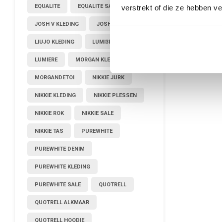
EQUALITE
EQUALITE SALE
verstrekt of die ze hebben v
JOSH V KLEDING
JOSHV KLEDING
LIUJO KLEDING
LUMI3RE
LUMIERE
MORGAN KLEDING
MORGANDETOI
NIKKIE JURK
NIKKIE KLEDING
NIKKIE PLESSEN
NIKKIE ROK
NIKKIE SALE
NIKKIE TAS
PUREWHITE
PUREWHITE DENIM
PUREWHITE KLEDING
PUREWHITE SALE
QUOTRELL
QUOTRELL ALKMAAR
QUOTRELL HOODIE