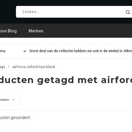
ion Blog
Merken
arna
Groot deel van de collectie hebben we ook in de winkel in Alk
ags
airforce oxford true black
ducten getagd met airforc
keken
cten gevonden!...