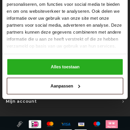
Rokken
Schoenen
personaliseren, om functies voor social media te bieden
Nieuwsbrief
en om ons websiteverkeer te analyseren. Ook delen we
informatie over uw gebruik van onze site met onze
Tassen
Accessoires
Ontvang de laatste updates, nieuws en aanbiedingen via email
partners voor social media, adverteren en analyse. Deze
partners kunnen deze gegevens combineren met andere
Tops
Underwear
informatie die u aan ze heeft verstrekt of die ze hebben
verzameld op basis van uw gebruik van hun services.
Jumpsuites
Jassen
Volg ons
Hoodies
Tracksuits
Alles toestaan
Body's
Bodywarmers
Contact
Aanpassen
Klantenservice
Blouses
Coltrui
Mijn account
Tracksuits
Trackpants
Sweaters
Overhemden