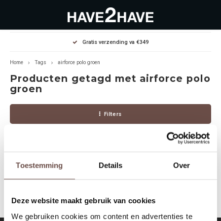
Hoofdmenu / outlet deals
Hoofdmenu / dames
Hoofdmenu / heren
Gratis verzending va €349
OUTLET DEALS
Dames
Heren
Home
Tags
airforce polo groen
Producten getagd met airforce polo
Jassen Diverse
Hoodies
Diverse
groen
Winterjassen
Sweaters
Heren
Filters
Jeans
Jeans
Dames
Jurken
T-Shirts
Toestemming
Details
Over
Geen producten gevonden!...
T-shirts
Joggers
Deze website maakt gebruik van cookies
Accessoires
Pullovers
We gebruiken cookies om content en advertenties te