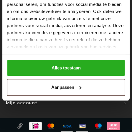
Rokken
Schoenen
personaliseren, om functies voor social media te bieden
Nieuwsbrief
en om ons websiteverkeer te analyseren. Ook delen we
informatie over uw gebruik van onze site met onze
Tassen
Accessoires
Ontvang de laatste updates, nieuws en aanbiedingen via email
partners voor social media, adverteren en analyse. Deze
partners kunnen deze gegevens combineren met andere
Tops
Underwear
informatie die u aan ze heeft verstrekt of die ze hebben
verzameld op basis van uw gebruik van hun services.
Jumpsuites
Jassen
Volg ons
Hoodies
Tracksuits
Alles toestaan
Body's
Bodywarmers
Contact
Aanpassen
Klantenservice
Blouses
Coltrui
Mijn account
Tracksuits
Trackpants
Sweaters
Overhemden