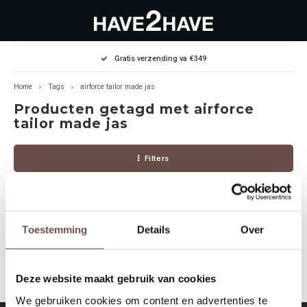
Hoofdmenu / outlet deals
Hoofdmenu / dames
Hoofdmenu / heren
Gratis verzending va €349
OUTLET DEALS
Dames
Heren
Home
Tags
airforce tailor made jas
Producten getagd met airforce
Jassen Diverse
Hoodies
Diverse
tailor made jas
Winterjassen
Sweaters
Heren
Filters
Jeans
Jeans
Dames
Jurken
T-Shirts
Toestemming
Details
Over
Geen producten gevonden!...
T-shirts
Joggers
Deze website maakt gebruik van cookies
Accessoires
Pullovers
We gebruiken cookies om content en advertenties te