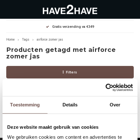
Hoofdmenu / outlet deals
Hoofdmenu / dames
Hoofdmenu / heren
Gratis verzending va €349
OUTLET DEALS
Dames
Heren
Home
Tags
airforce zomer jas
Producten getagd met airforce
Jassen Diverse
Hoodies
Diverse
zomer jas
Winterjassen
Sweaters
Heren
Filters
Jeans
Jeans
Dames
Jurken
T-Shirts
Toestemming
Details
Over
Geen producten gevonden!...
T-shirts
Joggers
Deze website maakt gebruik van cookies
Accessoires
Pullovers
We gebruiken cookies om content en advertenties te