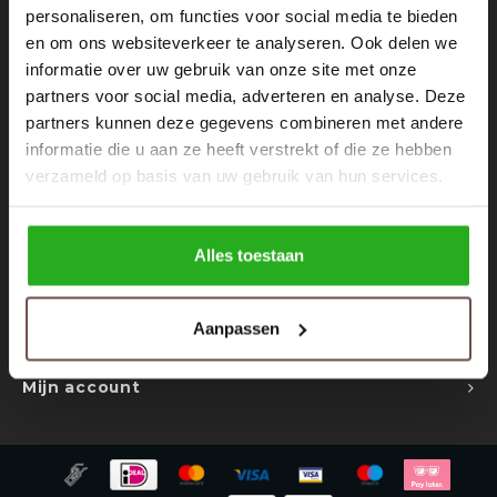
Rokken
Schoenen
personaliseren, om functies voor social media te bieden
Nieuwsbrief
en om ons websiteverkeer te analyseren. Ook delen we
informatie over uw gebruik van onze site met onze
Tassen
Accessoires
Ontvang de laatste updates, nieuws en aanbiedingen via email
partners voor social media, adverteren en analyse. Deze
partners kunnen deze gegevens combineren met andere
Tops
Underwear
informatie die u aan ze heeft verstrekt of die ze hebben
verzameld op basis van uw gebruik van hun services.
Jumpsuites
Jassen
Volg ons
Hoodies
Tracksuits
Alles toestaan
Body's
Bodywarmers
Contact
Aanpassen
Klantenservice
Blouses
Coltrui
Mijn account
Tracksuits
Trackpants
Sweaters
Overhemden