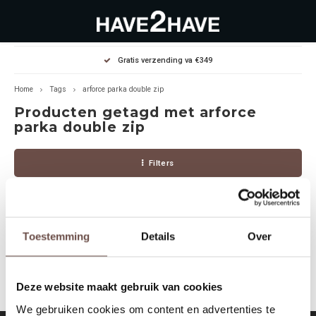
Hoofdmenu / outlet deals
Hoofdmenu / dames
Hoofdmenu / heren
Gratis verzending va €349
OUTLET DEALS
Dames
Heren
Home
Tags
arforce parka double zip
Producten getagd met arforce
Jassen Diverse
Hoodies
Diverse
parka double zip
Winterjassen
Sweaters
Heren
Filters
Jeans
Jeans
Dames
Jurken
T-Shirts
Toestemming
Details
Over
Geen producten gevonden!...
T-shirts
Joggers
Deze website maakt gebruik van cookies
Accessoires
Pullovers
We gebruiken cookies om content en advertenties te