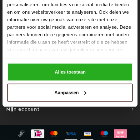
Rokken
Schoenen
personaliseren, om functies voor social media te bieden
Nieuwsbrief
en om ons websiteverkeer te analyseren. Ook delen we
informatie over uw gebruik van onze site met onze
Tassen
Accessoires
Ontvang de laatste updates, nieuws en aanbiedingen via email
partners voor social media, adverteren en analyse. Deze
partners kunnen deze gegevens combineren met andere
Tops
Underwear
informatie die u aan ze heeft verstrekt of die ze hebben
verzameld op basis van uw gebruik van hun services.
Jumpsuites
Jassen
Volg ons
Hoodies
Tracksuits
Alles toestaan
Body's
Bodywarmers
Contact
Aanpassen
Klantenservice
Blouses
Coltrui
Mijn account
Tracksuits
Trackpants
Sweaters
Overhemden