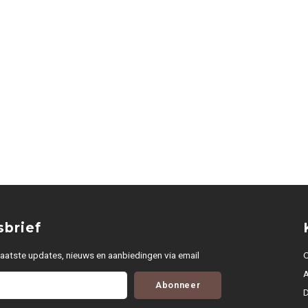
brief
aatste updates, nieuws en aanbiedingen via email
O
Abonneer
D