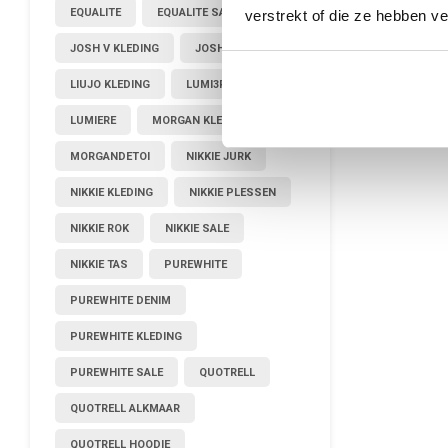
EQUALITE
EQUALITE SALE
verstrekt of die ze hebben v
JOSH V KLEDING
JOSHV KLEDING
LIUJO KLEDING
LUMI3RE
LUMIERE
MORGAN KLEDING
MORGANDETOI
NIKKIE JURK
NIKKIE KLEDING
NIKKIE PLESSEN
NIKKIE ROK
NIKKIE SALE
NIKKIE TAS
PUREWHITE
PUREWHITE DENIM
PUREWHITE KLEDING
PUREWHITE SALE
QUOTRELL
QUOTRELL ALKMAAR
QUOTRELL HOODIE