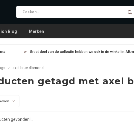
ion Blog
Merken
arna
Groot deel van de collectie hebben we ook in de winkel in Alk
ags
axel blue diamond
ducten getagd met axel 
keken
cten gevonden!...