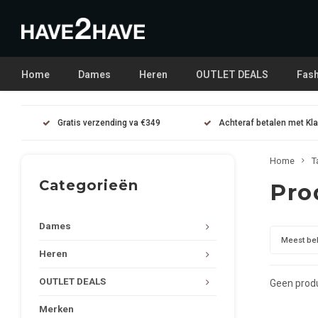
Home
Dames
Heren
OUTLET DEALS
Fash
Gratis verzending va €349
Achteraf betalen met Kl
Home
T
Categorieën
Pro
Dames
Meest be
Heren
OUTLET DEALS
Geen produ
Merken