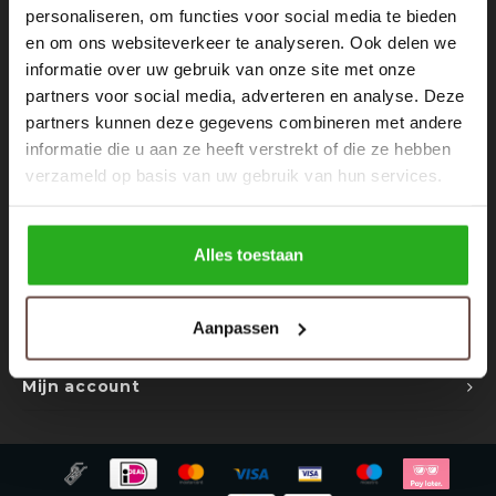
Rokken
Schoenen
personaliseren, om functies voor social media te bieden
Nieuwsbrief
en om ons websiteverkeer te analyseren. Ook delen we
informatie over uw gebruik van onze site met onze
Tassen
Accessoires
Ontvang de laatste updates, nieuws en aanbiedingen via email
partners voor social media, adverteren en analyse. Deze
partners kunnen deze gegevens combineren met andere
Tops
Underwear
informatie die u aan ze heeft verstrekt of die ze hebben
verzameld op basis van uw gebruik van hun services.
Jumpsuites
Jassen
Volg ons
Hoodies
Tracksuits
Alles toestaan
Body's
Bodywarmers
Contact
Aanpassen
Klantenservice
Blouses
Coltrui
Mijn account
Tracksuits
Trackpants
Sweaters
Overhemden