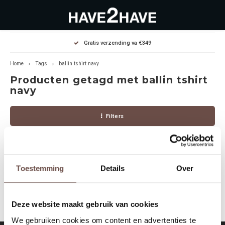
Hoofdmenu / outlet deals
Hoofdmenu / dames
Hoofdmenu / heren
Gratis verzending va €349
OUTLET DEALS
Dames
Heren
Home
Tags
ballin tshirt navy
Producten getagd met ballin tshirt
Jassen Diverse
Hoodies
Diverse
navy
Winterjassen
Sweaters
Heren
Filters
Jeans
Jeans
Dames
Jurken
T-Shirts
Toestemming
Details
Over
Geen producten gevonden!...
T-shirts
Joggers
Deze website maakt gebruik van cookies
Accessoires
Pullovers
We gebruiken cookies om content en advertenties te