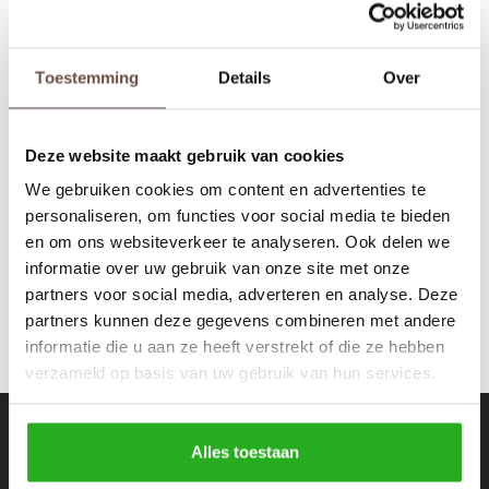
Rokken
Schoenen
Tassen
Accessoires
Toestemming
Details
Over
Ballin Amsterdam
Printed chest Big logo
Tops
Underwear
army
Deze website maakt gebruik van cookies
€49,99
Jumpsuites
Jassen
We gebruiken cookies om content en advertenties te
personaliseren, om functies voor social media te bieden
Hoodies
Tracksuits
en om ons websiteverkeer te analyseren. Ook delen we
informatie over uw gebruik van onze site met onze
Body's
Bodywarmers
partners voor social media, adverteren en analyse. Deze
partners kunnen deze gegevens combineren met andere
Blouses
Coltrui
informatie die u aan ze heeft verstrekt of die ze hebben
verzameld op basis van uw gebruik van hun services.
Tracksuits
Trackpants
Nieuwsbrief
Sweaters
Overhemden
Alles toestaan
Ontvang de laatste updates, nieuws en aanbiedingen via email