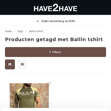
Hoofdmenu / outlet deals
Hoofdmenu / dames
Hoofdmenu / heren
Gratis verzending va €349
OUTLET DEALS
Dames
Heren
Home
Tags
Ballin tshirt
Producten getagd met Ballin tshirt
Jassen Diverse
Hoodies
Diverse
Filters
Winterjassen
Sweaters
Heren
Jeans
Jeans
Dames
Jurken
T-Shirts
T-shirts
Joggers
Accessoires
Pullovers