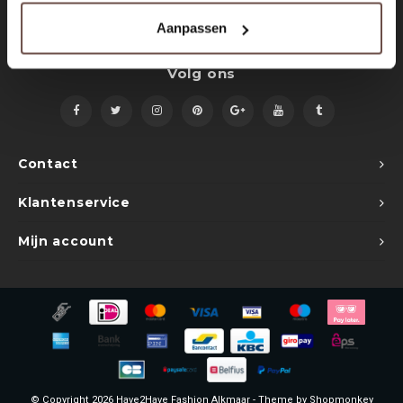
Sets
Polo shirts
Aanpassen
Blazers
Longsleeves
Volg ons
Pantalons
Pantalons
Truien
Swimshorts
Contact
Sweatpants
Slippers
Klantenservice
Swimwear
Shorts
Mijn account
Slippers
Sets
Schoenen
Winterjassen
Short
© Copyright 2026 Have2Have Fashion Alkmaar - Theme by
Shopmonkey