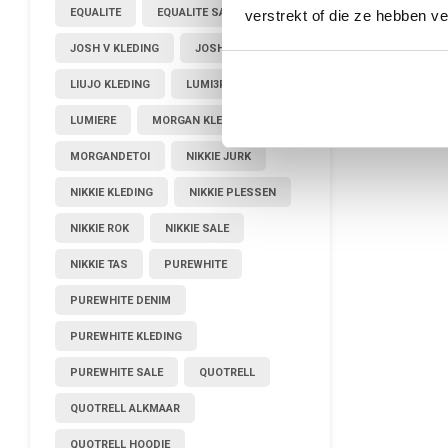
EQUALITE
EQUALITE SALE
verstrekt of die ze hebben v
JOSH V KLEDING
JOSHV KLEDING
LIUJO KLEDING
LUMI3RE
LUMIERE
MORGAN KLEDING
MORGANDETOI
NIKKIE JURK
NIKKIE KLEDING
NIKKIE PLESSEN
NIKKIE ROK
NIKKIE SALE
NIKKIE TAS
PUREWHITE
PUREWHITE DENIM
PUREWHITE KLEDING
PUREWHITE SALE
QUOTRELL
QUOTRELL ALKMAAR
QUOTRELL HOODIE