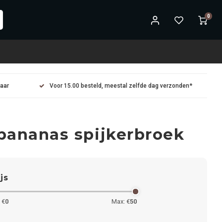
0
maar
Voor 15.00 besteld, meestal zelfde dag verzonden*
bananas spijkerbroek
ijs
 €
0
Max: €
50