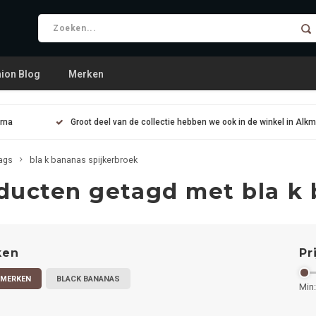
ion Blog
Merken
arna
Groot deel van de collectie hebben we ook in de winkel in Alk
ags
bla k bananas spijkerbroek
ducten getagd met bla k 
ken
Pr
 MERKEN
BLACK BANANAS
Min: