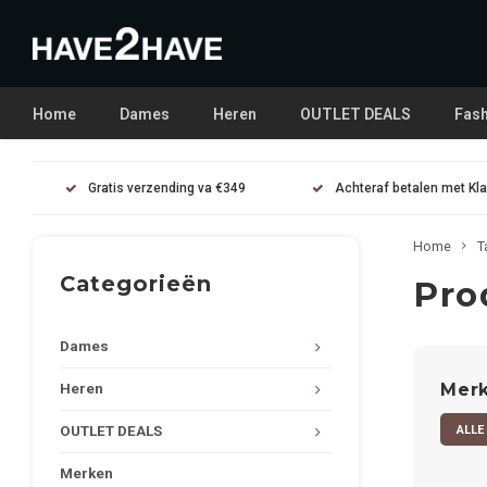
Home
Dames
Heren
OUTLET DEALS
Fash
Gratis verzending va €349
Achteraf betalen met Kl
Home
T
Categorieën
Pro
Dames
Mer
Heren
ALLE
OUTLET DEALS
Merken