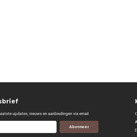
brief
aatste updates, nieuws en aanbiedingen via email
O
Abonneer
D