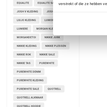
EQUALITE
EQUALITE SALE
verstrekt of die ze hebben v
JOSH V KLEDING
JOSHV KLEDING
LIUJO KLEDING
LUMI3RE
LUMIERE
MORGAN KLEDING
MORGANDETOI
NIKKIE JURK
NIKKIE KLEDING
NIKKIE PLESSEN
NIKKIE ROK
NIKKIE SALE
NIKKIE TAS
PUREWHITE
PUREWHITE DENIM
PUREWHITE KLEDING
PUREWHITE SALE
QUOTRELL
QUOTRELL ALKMAAR
QUOTRELL HOODIE