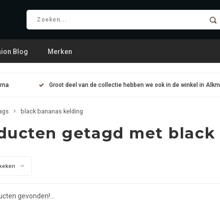
ion Blog
Merken
arna
Groot deel van de collectie hebben we ook in de winkel in Alk
ags
black bananas kelding
ducten getagd met black
keken
cten gevonden!...