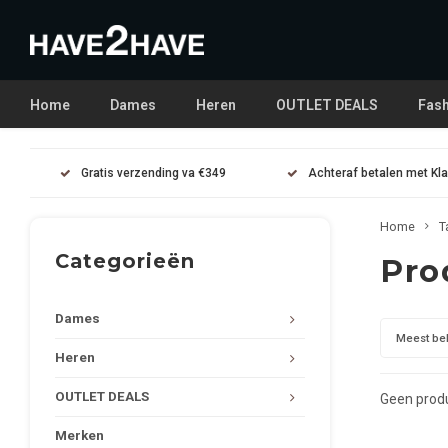
Home
Dames
Heren
OUTLET DEALS
Fash
Gratis verzending va €349
Achteraf betalen met Kl
Home
T
Categorieën
Pro
Dames
Meest be
Heren
OUTLET DEALS
Geen produ
Merken