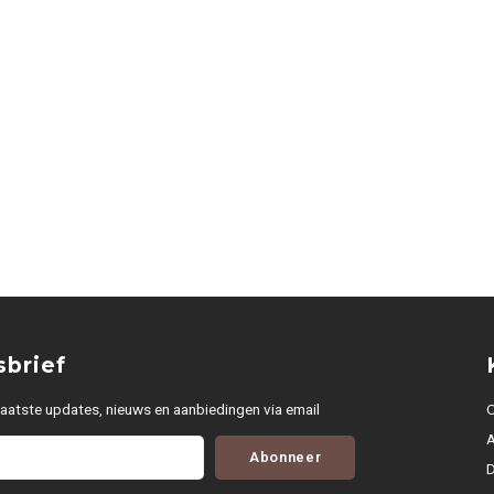
brief
aatste updates, nieuws en aanbiedingen via email
O
Abonneer
D