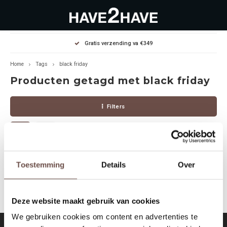
Hoofdmenu / outlet deals
Hoofdmenu / dames
Hoofdmenu / heren
Gratis verzending va €349
OUTLET DEALS
Dames
Heren
Home
Tags
black friday
Producten getagd met black friday
Jassen Diverse
Hoodies
Diverse
Filters
Winterjassen
Sweaters
Heren
Jeans
Jeans
Dames
Jurken
T-Shirts
Geen producten gevonden!...
Toestemming
Details
Over
T-shirts
Joggers
Deze website maakt gebruik van cookies
Accessoires
Pullovers
We gebruiken cookies om content en advertenties te