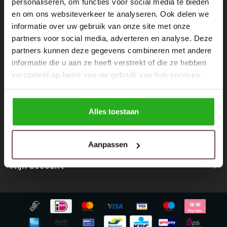
personaliseren, om functies voor social media te bieden
Nieuwsbrief
Rokken
Schoenen
en om ons websiteverkeer te analyseren. Ook delen we
Ontvang de laatste updates, nieuws en aanbiedingen via email
informatie over uw gebruik van onze site met onze
Tassen
Accessoires
partners voor social media, adverteren en analyse. Deze
partners kunnen deze gegevens combineren met andere
Tops
Underwear
informatie die u aan ze heeft verstrekt of die ze hebben
Volg ons
verzameld op basis van uw gebruik van hun services.
Jumpsuites
Jassen
Hoodies
Tracksuits
Alles toestaan
Contact
Body's
Bodywarmers
Aanpassen
Klantenservice
Blouses
Coltrui
Mijn account
Tracksuits
Trackpants
Sweaters
Overhemden