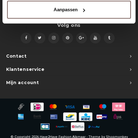
Sets
Polo shirts
Aanpassen
Blazers
Longsleeves
Volg ons
Pantalons
Pantalons
Truien
Swimshorts
Contact
Sweatpants
Slippers
Klantenservice
Swimwear
Shorts
Mijn account
Slippers
Sets
Schoenen
Winterjassen
Short
© Copyright 2026 Have2Have Fashion Alkmaar - Theme by
Shopmonkey