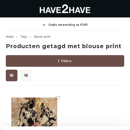
Hoofdmenu / outlet deals
Hoofdmenu / dames
Hoofdmenu / heren
Gratis verzending va €349
OUTLET DEALS
Dames
Heren
Home
Tags
blouse print
Producten getagd met blouse print
Jassen Diverse
Hoodies
Diverse
Filters
Winterjassen
Sweaters
Heren
Jeans
Jeans
Dames
Jurken
T-Shirts
T-shirts
Joggers
Accessoires
Pullovers