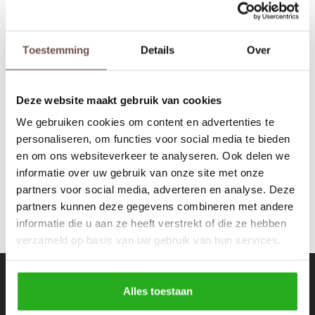
Rokken
Schoenen
Tassen
Accessoires
Toestemming
Details
Over
Have2have jurkjes
Blouse print beige
Tops
Underwear
Deze website maakt gebruik van cookies
€39,99
Jumpsuites
Jassen
We gebruiken cookies om content en advertenties te
personaliseren, om functies voor social media te bieden
Hoodies
Tracksuits
en om ons websiteverkeer te analyseren. Ook delen we
informatie over uw gebruik van onze site met onze
Body's
Bodywarmers
partners voor social media, adverteren en analyse. Deze
partners kunnen deze gegevens combineren met andere
Blouses
Coltrui
informatie die u aan ze heeft verstrekt of die ze hebben
verzameld op basis van uw gebruik van hun services.
Tracksuits
Trackpants
Nieuwsbrief
Sweaters
Overhemden
Alles toestaan
Ontvang de laatste updates, nieuws en aanbiedingen via email