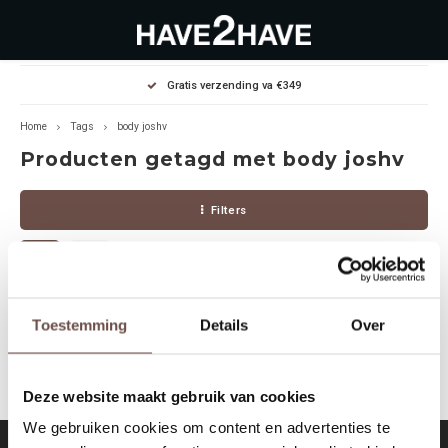
Hoofdmenu / outlet deals
Hoofdmenu / dames
Hoofdmenu / heren
Gratis verzending va €349
OUTLET DEALS
Dames
Heren
Home
Tags
body joshv
Producten getagd met body joshv
Jassen Diverse
Hoodies
Diverse
Filters
Winterjassen
Sweaters
Heren
Jeans
Jeans
Dames
Jurken
T-Shirts
Geen producten gevonden!...
Toestemming
Details
Over
T-shirts
Joggers
Deze website maakt gebruik van cookies
Accessoires
Pullovers
We gebruiken cookies om content en advertenties te