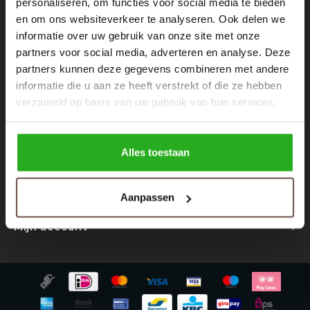
personaliseren, om functies voor social media te bieden
Nieuwsbrief
Rokken
Schoenen
en om ons websiteverkeer te analyseren. Ook delen we
Ontvang de laatste updates, nieuws en aanbiedingen via email
informatie over uw gebruik van onze site met onze
Tassen
Accessoires
partners voor social media, adverteren en analyse. Deze
partners kunnen deze gegevens combineren met andere
Tops
Underwear
informatie die u aan ze heeft verstrekt of die ze hebben
Volg ons
verzameld op basis van uw gebruik van hun services.
Jumpsuites
Jassen
Hoodies
Tracksuits
Alles toestaan
Contact
Body's
Bodywarmers
Aanpassen
Klantenservice
Blouses
Coltrui
Mijn account
Tracksuits
Trackpants
Sweaters
Overhemden