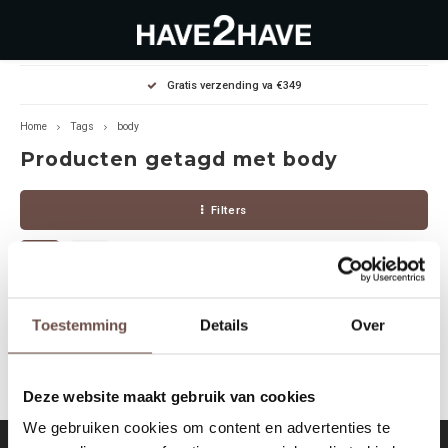
Hoofdmenu / outlet deals
Hoofdmenu / dames
Hoofdmenu / heren
Gratis verzending va €349
OUTLET DEALS
Dames
Heren
Home
Tags
body
Producten getagd met body
Jassen Diverse
Hoodies
Diverse
Filters
Winterjassen
Sweaters
Heren
Jeans
Jeans
Dames
Jurken
T-Shirts
Geen producten gevonden!...
Toestemming
Details
Over
T-shirts
Joggers
Deze website maakt gebruik van cookies
Accessoires
Pullovers
We gebruiken cookies om content en advertenties te