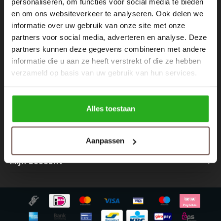
personaliseren, om functies voor social media te bieden
Nieuwsbrief
Rokken
Schoenen
en om ons websiteverkeer te analyseren. Ook delen we
Ontvang de laatste updates, nieuws en aanbiedingen via email
informatie over uw gebruik van onze site met onze
Tassen
Accessoires
partners voor social media, adverteren en analyse. Deze
partners kunnen deze gegevens combineren met andere
Tops
Underwear
informatie die u aan ze heeft verstrekt of die ze hebben
Volg ons
verzameld op basis van uw gebruik van hun services.
Jumpsuites
Jassen
Hoodies
Tracksuits
Alles toestaan
Contact
Body's
Bodywarmers
Aanpassen
Klantenservice
Blouses
Coltrui
Mijn account
Tracksuits
Trackpants
Sweaters
Overhemden