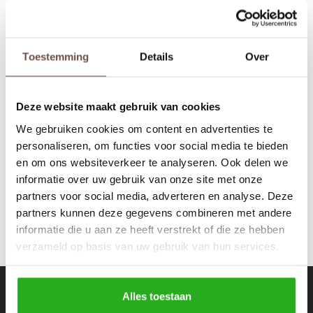
Rokken
Schoenen
Tassen
Accessoires
Toestemming
Details
Over
Bomboogie
Tops
Underwear
7082 Black
Deze website maakt gebruik van cookies
Jumpsuites
Jassen
€149,99
€395,00
We gebruiken cookies om content en advertenties te
personaliseren, om functies voor social media te bieden
Hoodies
Tracksuits
en om ons websiteverkeer te analyseren. Ook delen we
informatie over uw gebruik van onze site met onze
Body's
Bodywarmers
partners voor social media, adverteren en analyse. Deze
partners kunnen deze gegevens combineren met andere
Blouses
Coltrui
informatie die u aan ze heeft verstrekt of die ze hebben
verzameld op basis van uw gebruik van hun services.
Tracksuits
Trackpants
Sweaters
Overhemden
Nieuwsbrief
Alles toestaan