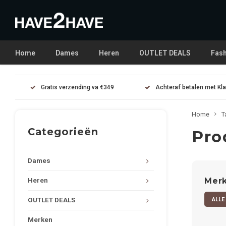
Home
Dames
Heren
OUTLET DEALS
Fash
Gratis verzending va €349
Achteraf betalen met Kl
Home
T
Categorieën
Pro
Dames
Mer
Heren
ALLE
OUTLET DEALS
Merken