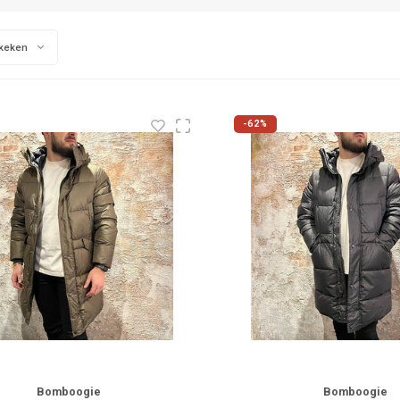
keken
-62%
Bomboogie
Bomboogie