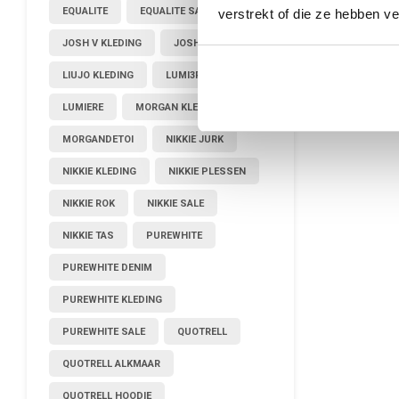
EQUALITE
EQUALITE SALE
verstrekt of die ze hebben v
JOSH V KLEDING
JOSHV KLEDING
LIUJO KLEDING
LUMI3RE
LUMIERE
MORGAN KLEDING
MORGANDETOI
NIKKIE JURK
NIKKIE KLEDING
NIKKIE PLESSEN
NIKKIE ROK
NIKKIE SALE
NIKKIE TAS
PUREWHITE
PUREWHITE DENIM
PUREWHITE KLEDING
PUREWHITE SALE
QUOTRELL
QUOTRELL ALKMAAR
QUOTRELL HOODIE