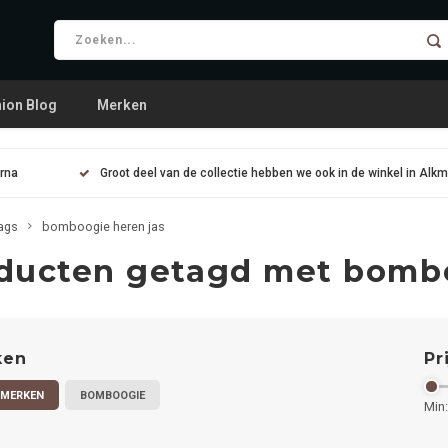
ion Blog
Merken
arna
Groot deel van de collectie hebben we ook in de winkel in Alk
ags
bomboogie heren jas
ducten getagd met bombo
ken
Pr
 MERKEN
BOMBOOGIE
Min: