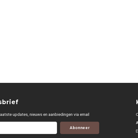
brief
aatste updates, nieuws en aanbiedingen via email
O
Abonneer
D