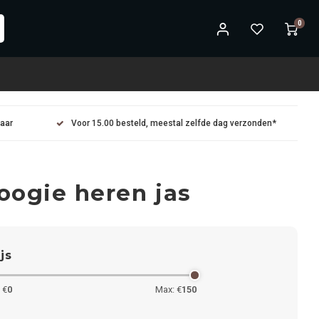
0
maar
Voor 15.00 besteld, meestal zelfde dag verzonden*
ogie heren jas
ijs
 €
0
Max: €
150