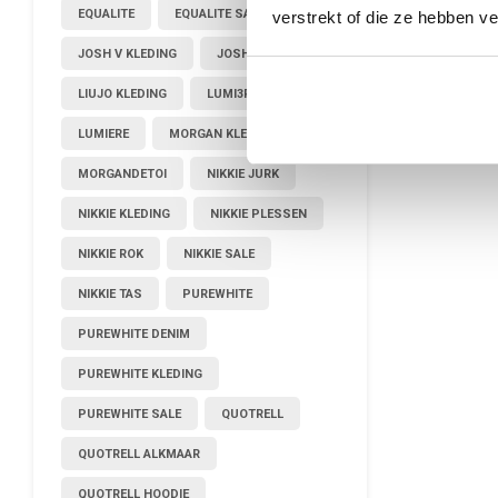
EQUALITE
EQUALITE SALE
verstrekt of die ze hebben v
JOSH V KLEDING
JOSHV KLEDING
LIUJO KLEDING
LUMI3RE
LUMIERE
MORGAN KLEDING
MORGANDETOI
NIKKIE JURK
NIKKIE KLEDING
NIKKIE PLESSEN
NIKKIE ROK
NIKKIE SALE
NIKKIE TAS
PUREWHITE
PUREWHITE DENIM
PUREWHITE KLEDING
PUREWHITE SALE
QUOTRELL
QUOTRELL ALKMAAR
QUOTRELL HOODIE