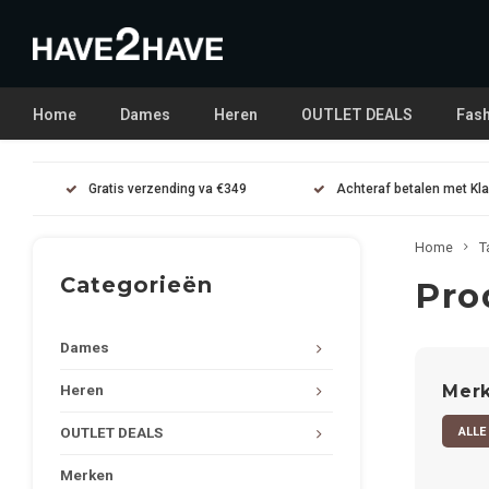
Home
Dames
Heren
OUTLET DEALS
Fash
Gratis verzending va €349
Achteraf betalen met Kl
Home
T
Categorieën
Pro
Dames
Mer
Heren
ALLE
OUTLET DEALS
Merken