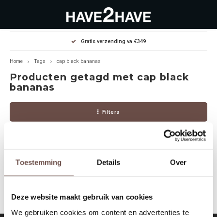
Hoofdmenu / outlet deals
Hoofdmenu / dames
Hoofdmenu / heren
Gratis verzending va €349
OUTLET DEALS
Dames
Heren
Home
Tags
cap black bananas
Producten getagd met cap black
Jassen Diverse
Hoodies
Diverse
bananas
Winterjassen
Sweaters
Heren
Filters
Jeans
Jeans
Dames
Jurken
T-Shirts
Toestemming
Details
Over
Geen producten gevonden!...
T-shirts
Joggers
Deze website maakt gebruik van cookies
Accessoires
Pullovers
We gebruiken cookies om content en advertenties te