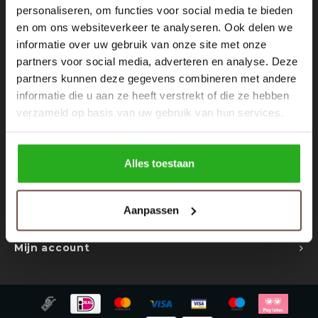
Rokken
Schoenen
personaliseren, om functies voor social media te bieden
Nieuwsbrief
en om ons websiteverkeer te analyseren. Ook delen we
informatie over uw gebruik van onze site met onze
Tassen
Accessoires
Ontvang de laatste updates, nieuws en aanbiedingen via email
partners voor social media, adverteren en analyse. Deze
partners kunnen deze gegevens combineren met andere
Tops
Underwear
informatie die u aan ze heeft verstrekt of die ze hebben
verzameld op basis van uw gebruik van hun services.
Jumpsuites
Jassen
Volg ons
Hoodies
Tracksuits
Alles toestaan
Body's
Bodywarmers
Contact
Aanpassen
Klantenservice
Blouses
Coltrui
Mijn account
Tracksuits
Trackpants
Sweaters
Overhemden